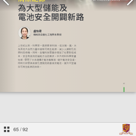
65
/
92