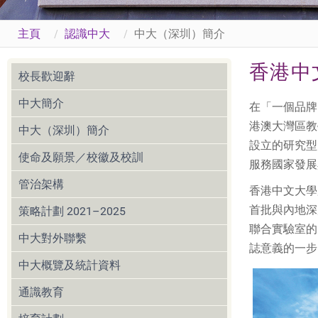
主頁
認識中大
中大（深圳）簡介
香港中
校長歡迎辭
中大簡介
在「一個品牌
港澳大灣區教
中大（深圳）簡介
設立的研究型
使命及願景／校徽及校訓
服務國家發展
管治架構
香港中文大學
首批與內地深
策略計劃 2021–2025
聯合實驗室的
中大對外聯繫
誌意義的一步
中大概覽及統計資料
通識教育