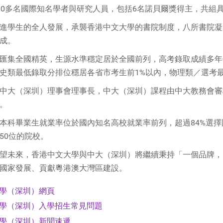
00多名國際知名學者與研究人員，包括6名諾貝爾獎得主，共組
進學生的全人發展，承襲香港中文大學的書院制度，八所書院凝
成。
匯集全國精英，生源水準穩定居於全國前列，高考錄取成績多年
史類最低錄取分排位穩居各省市考生前1%以內，物理類／選考最
中大（深圳）理事會理事長，中大（深圳）課程由中大教務會審
。
本科畢業生就業率位於國內知名高校就業率前列，超過84%選擇
50位的院校。
望未來，香港中文大學與中大（深圳）將繼續秉持「一個品牌，
國家發展、貢獻粵港澳大灣區建設。
學（深圳）網頁
學（深圳）入學招生常見問題
學（深圳）新聞速遞