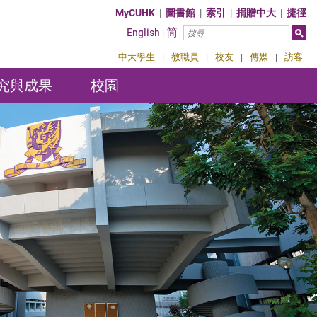
MyCUHK
|
圖書館
|
索引
|
捐贈中大
|
捷徑
English
简
|
中大學生
|
教職員
|
校友
|
傳媒
|
訪客
究與成果
校園