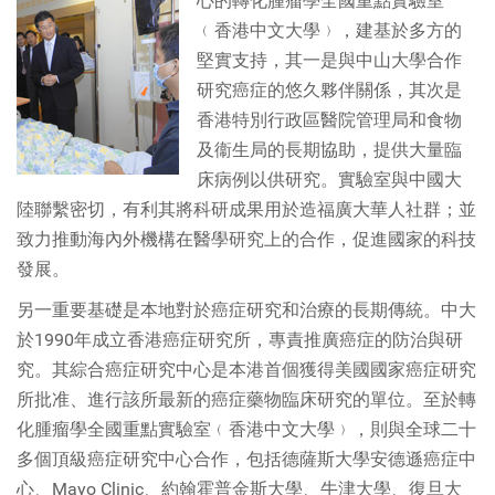
心的轉化腫瘤學全國重點實驗室
﹙香港中文大學﹚，建基於多方的
堅實支持，其一是與中山大學合作
研究癌症的悠久夥伴關係，其次是
香港特別行政區醫院管理局和食物
及衞生局的長期協助，提供大量臨
床病例以供研究。實驗室與中國大
陸聯繫密切，有利其將科研成果用於造福廣大華人社群；並
致力推動海內外機構在醫學研究上的合作，促進國家的科技
發展。
另一重要基礎是本地對於癌症研究和治療的長期傳統。中大
於1990年成立香港癌症研究所，專責推廣癌症的防治與研
究。其綜合癌症研究中心是本港首個獲得美國國家癌症研究
所批准、進行該所最新的癌症藥物臨床研究的單位。至於轉
化腫瘤學全國重點實驗室﹙香港中文大學﹚，則與全球二十
多個頂級癌症研究中心合作，包括德薩斯大學安德遜癌症中
心、Mayo Clinic、約翰霍普金斯大學、牛津大學、復旦大