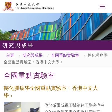
Togg
navig
研究與成果
主頁
研究與成果
全國重點實驗室
轉化腫瘤學
全國重點實驗室﹙香港中文大學﹚
全國重點實驗室
轉化腫瘤學全國重點實驗室﹙香港中文大
學﹚
位於威爾斯親王醫院包玉剛癌症中