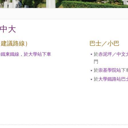
中大
（建議路線）
巴士／小巴
港鐵東鐵線，於大學站下車
於
赤泥坪／中文
門
於
崇基學院站
下
於
大學鐵路站巴