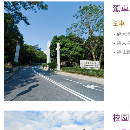
駕車
駕車
經大
經大
經吐
校園