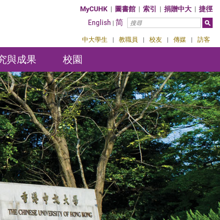
MyCUHK
|
圖書館
|
索引
|
捐贈中大
|
捷徑
English
简
|
中大學生
|
教職員
|
校友
|
傳媒
|
訪客
究與成果
校園