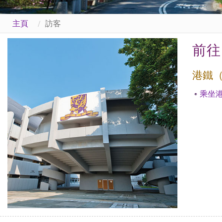
主頁
訪客
前往
港鐵
乘坐