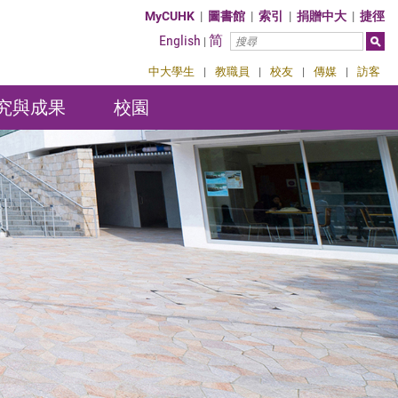
MyCUHK
|
圖書館
|
索引
|
捐贈中大
|
捷徑
English
简
|
中大學生
|
教職員
|
校友
|
傳媒
|
訪客
究與成果
校園