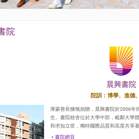
書院
晨興書院
院訓：博學、進德
厚蒙善長慷慨捐贈，晨興書院於2006年
生。書院校舍位於大學中部，毗鄰大學
和求知立世，獨特國際品質和高度共享
書院網頁