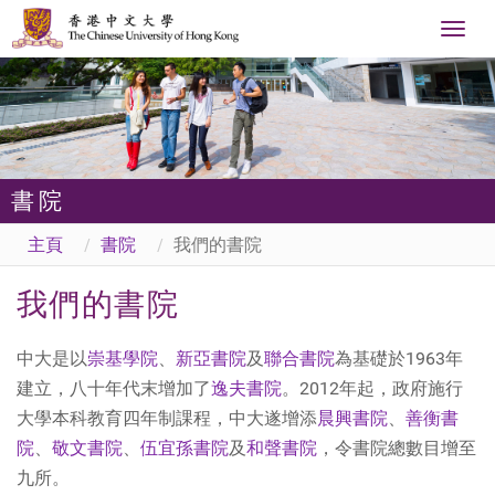
Togg
navig
書院
主頁
書院
我們的書院
我們的書院
中大是以
崇基學院
、
新亞書院
及
聯合書院
為基礎於1963年
建立，八十年代末增加了
逸夫書院
。2012年起，政府施行
大學本科教育四年制課程，中大遂增添
晨興書院
、
善衡書
院
、
敬文書院
、
伍宜孫書院
及
和聲書院
，令書院總數目增至
九所。