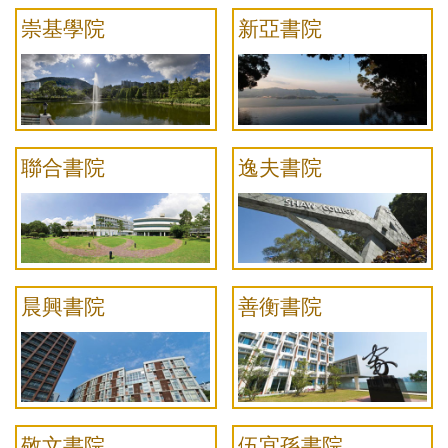
崇基學院
新亞書院
聯合書院
逸夫書院
晨興書院
善衡書院
敬文書院
伍宜孫書院