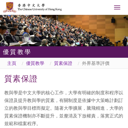
Togg
navig
優質教學
主頁
優質教學
質素保證
外界基準評價
質素保證
教與學是中文大學的核心工作，大學有明確的制度和程序以
保證及提升教與學的質素，有關制度是依據中大策略計劃訂
立的教與學目標而擬定。隨著大學擴展，騰飛精進，大學的
質素保證機制亦不斷提升，並釐清及下放權責，落實正式的
規範和檔案程序。